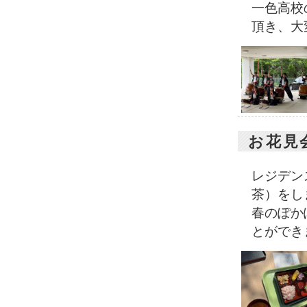
一色高校
頂き、大
お花見
レジデン
茶）をし
春のぽか
とができ