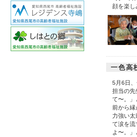
顔を楽し
一色高
5月6日
担当の先
て〜。」
前から縁
力強い太
て涙を流
よ〜。」