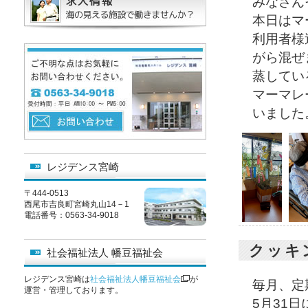
みなさん
本日はマ
利用者様
がら混ぜま
蒸してい
マーマレ
いました
レジデンス宮崎
〒444-0513
西尾市吉良町宮崎丸山14－1
電話番号：0563-34-9018
クッキ
社会福祉法人 幡豆福祉会
レジデンス宮崎は
社会福祉法人幡豆福祉会
が
毎月、定
運営・管理しております。
5月31